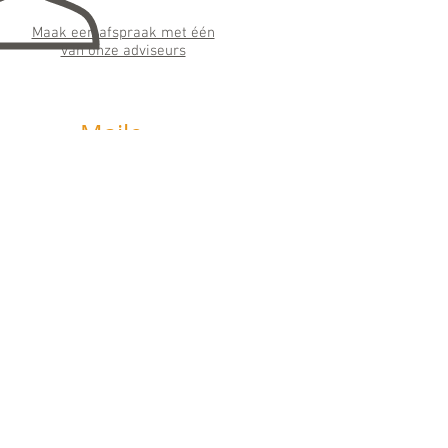
Maak een afspraak met één
van onze adviseurs
Maile
n
info@horizonfinancieeladvie
s.nl
Wij streven ernaar binnen 24 uur te
antwoorden
Social
Media