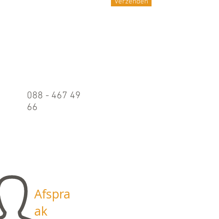
Verzenden
Belle
n
088 - 467 49
66
Maandag t/m
vrijdag:
09.00 - 17.00
uur
Afspra
ak