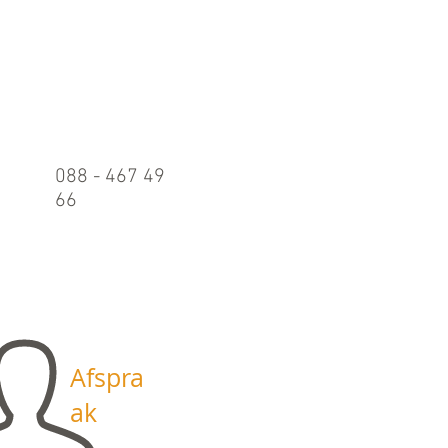
Belle
n
088 - 467 49
66
Maandag t/m
vrijdag:
09.00 - 17.00
uur
Afspra
ak