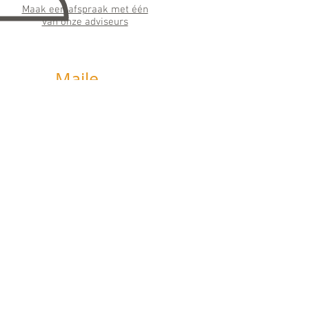
Maak een afspraak met één
van onze adviseurs
Maile
n
info@horizonfinancieeladvie
s.nl
Wij streven ernaar binnen 24 uur te
antwoorden
Social
Media