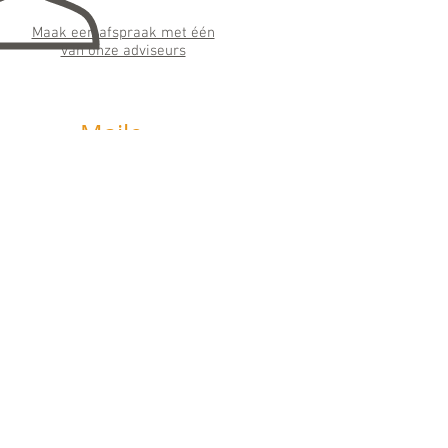
Maak een afspraak met één
van onze adviseurs
Maile
n
info@horizonfinancieeladvie
s.nl
Wij streven ernaar binnen 24 uur te
antwoorden
Social
Media