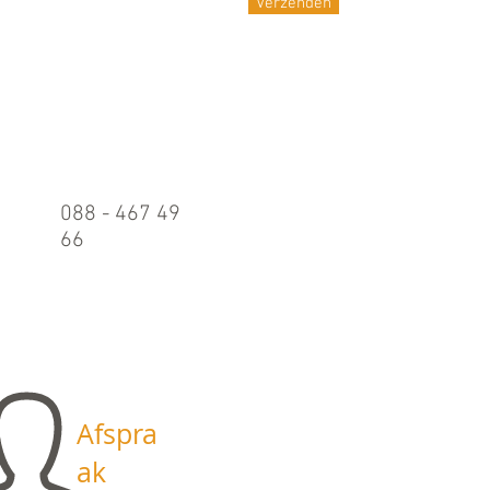
Verzenden
Belle
n
088 - 467 49
66
Maandag t/m
vrijdag:
09.00 - 17.00
uur
Afspra
ak