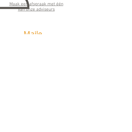
Maak een afspraak met één
van onze adviseurs
Maile
n
info@horizonfinancieeladvie
s.nl
Wij streven ernaar binnen 24 uur te
antwoorden
Social
Media