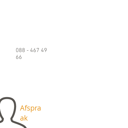
Belle
n
088 - 467 49
66
Maandag t/m
vrijdag:
09.00 - 17.00
uur
Afspra
ak