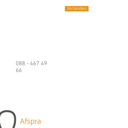
Verzenden
Belle
n
088 - 467 49
66
Maandag t/m
vrijdag:
09.00 - 17.00
uur
Afspra