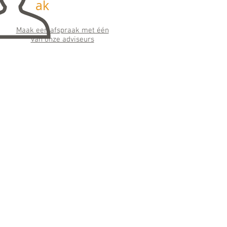
ak
Maak een afspraak met één
van onze adviseurs
Maile
n
info@horizonfinancieeladvie
s.nl
Wij streven ernaar binnen 24 uur te
antwoorden
Social