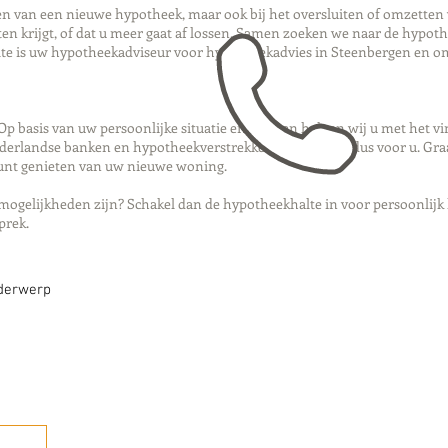
iten van een nieuwe hypotheek, maar ook bij het oversluiten of omzetten
en krijgt, of dat u meer gaat af lossen. Samen zoeken we naar de hypoth
alte is uw hypotheekadviseur voor hypotheekadvies in Steenbergen en 
p basis van uw persoonlijke situatie en wensen helpen wij u met het v
ederlandse banken en hypotheekverstrekkers, en werken dus voor u. Graa
kunt genieten van uw nieuwe woning.
mogelijkheden zijn? Schakel dan de hypotheekhalte in voor persoonlijk
sprek.
nderwerp
Bellen