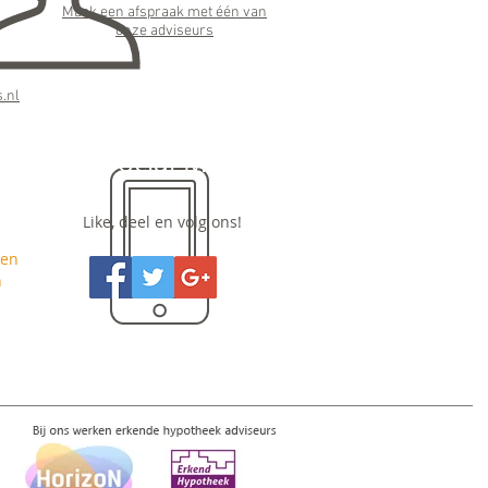
Maak een afspraak met één van
onze adviseurs
:
.nl
Social Media
Like, deel en volg ons!
nen
n