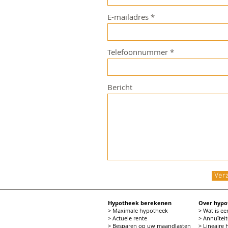
E-mailadres
Telefoonnummer
Bericht
Ver
Hypotheek berekenen
Over hyp
> Maximale hypotheek
> Wat is e
> Actuele rente
> Annuïtei
> Besparen op uw maandlasten
> Lineaire