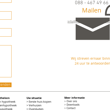
088 - 467 49 66
Mailen
Maandag t/m vrijdag
09.00 - 17.00 uur
info@horizonfinancieeladvies
Wij streven ernaar bin
24 uur te antwoorde
zenden
otheken
Uw situatie
Meer informatie
en hypotheek
> Eerste huis kopen
> Over ons
> Downloads
tenhypotheek
> Verhuizen
> Contact
 hypotheek
> Oversluiten