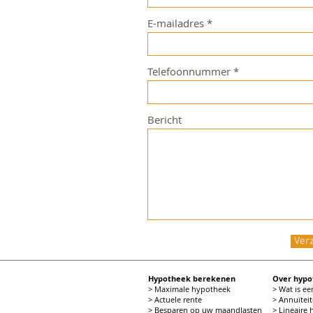
E-mailadres
Telefoonnummer
Bericht
Ver
Hypotheek berekenen
Over hyp
> Maximale hypotheek
> Wat is e
> Actuele rente
> Annuïtei
> Besparen op uw maandlasten
> Lineaire