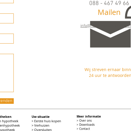
088 - 467 49 66
Mailen
Maandag t/m vrijdag
09.00 - 17.00 uur
info@horizonfinancieeladvies
Wij streven ernaar bin
24 uur te antwoorde
zenden
otheken
Uw situatie
Meer informatie
en hypotheek
> Eerste huis kopen
> Over ons
> Downloads
tenhypotheek
> Verhuizen
> Contact
 hypotheek
> Oversluiten