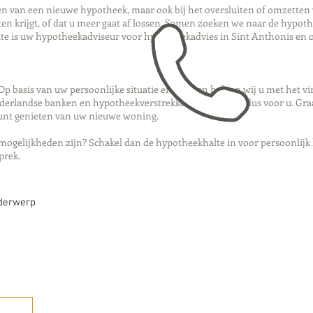
iten van een nieuwe hypotheek, maar ook bij het oversluiten of omzetten
en krijgt, of dat u meer gaat af lossen. Samen zoeken we naar de hypoth
lte is uw hypotheekadviseur voor hypotheekadvies in Sint Anthonis en
p basis van uw persoonlijke situatie en wensen helpen wij u met het v
ederlandse banken en hypotheekverstrekkers, en werken dus voor u. Graa
kunt genieten van uw nieuwe woning.
mogelijkheden zijn? Schakel dan de hypotheekhalte in voor persoonlijk
sprek.
nderwerp
Bellen