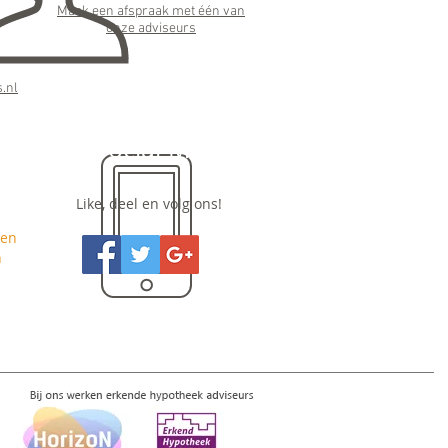
Maak een afspraak met één van
onze adviseurs
:
.nl
Social Media
Like, deel en volg ons!
nen
n