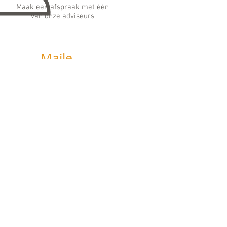
Maak een afspraak met één
van onze adviseurs
Maile
n
info@horizonfinancieeladvie
s.nl
Wij streven ernaar binnen 24 uur te
antwoorden
Social
Media