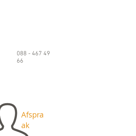
Belle
n
088 - 467 49
66
Maandag t/m
vrijdag:
09.00 - 17.00
uur
Afspra
ak