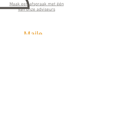
Maak een afspraak met één
van onze adviseurs
Maile
n
info@horizonfinancieeladvie
s.nl
Wij streven ernaar binnen 24 uur te
antwoorden
Social
Media