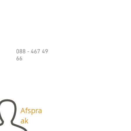
Belle
n
088 - 467 49
66
Maandag t/m
vrijdag:
09.00 - 17.00
uur
Afspra
ak