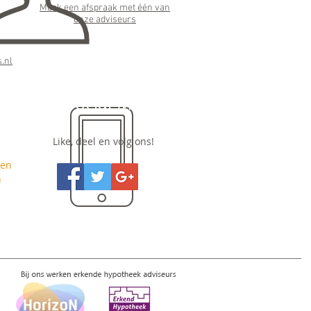
Maak een afspraak met één van
onze adviseurs
:
.nl
Social Media
Like, deel en volg ons!
nen
n