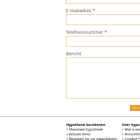
E-mailadres
Telefoonnummer
Bericht
Ver
Hypotheek berekenen
Over hyp
> Maximale hypotheek
> Wat is e
> Actuele rente
> Annuïtei
> Besparen op uw maandlasten
> Lineaire