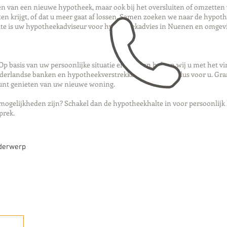
iten van een nieuwe hypotheek, maar ook bij het oversluiten of omzetten
en krijgt, of dat u meer gaat af lossen. Samen zoeken we naar de hypoth
alte is uw hypotheekadviseur voor hypotheekadvies in Nuenen en omgev
p basis van uw persoonlijke situatie en wensen helpen wij u met het v
ederlandse banken en hypotheekverstrekkers, en werken dus voor u. Graa
kunt genieten van uw nieuwe woning.
mogelijkheden zijn? Schakel dan de hypotheekhalte in voor persoonlijk
sprek.
nderwerp
Bellen