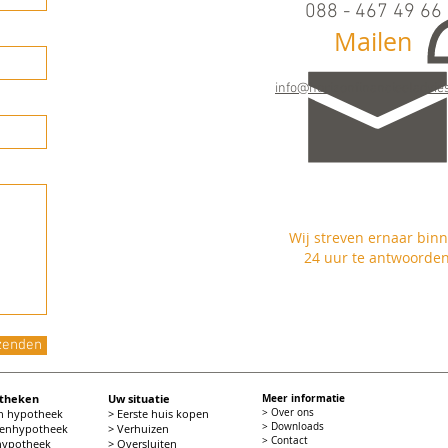
088 - 467 49 66
Mailen
Maandag t/m vrijdag
09.00 - 17.00 uur
info@horizonfinancieeladvies
Wij streven ernaar bin
24 uur te antwoorde
zenden
otheken
Uw situatie
Meer informatie
en hypotheek
> Eerste huis kopen
> Over ons
> Downloads
tenhypotheek
> Verhuizen
> Contact
 hypotheek
> Oversluiten