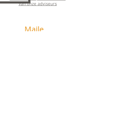
van onze adviseurs
Maile
n
info@horizonfinancieeladvie
s.nl
Wij streven ernaar binnen 24 uur te
antwoorden
Social
Media
Like, deel en