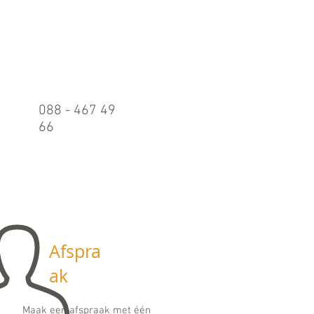
Belle
n
088 - 467 49
66
Maandag t/m
vrijdag:
09.00 - 17.00
uur
Afspra
ak
Maak een afspraak met één