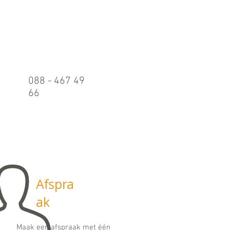
Belle
n
088 - 467 49
66
Maandag t/m
vrijdag:
09.00 - 17.00
uur
Afspra
ak
Maak een afspraak met één