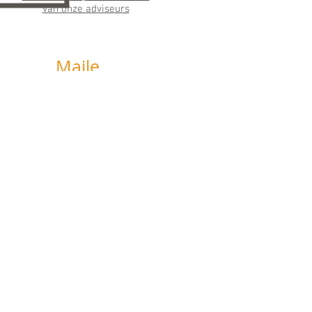
van onze adviseurs
Maile
n
info@horizonfinancieeladvie
s.nl
Wij streven ernaar binnen 24 uur te
antwoorden
Social
Media
Like, deel en