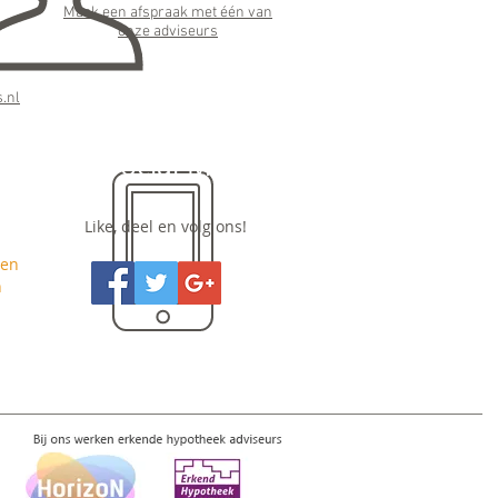
Maak een afspraak met één van
onze adviseurs
:
.nl
Social Media
Like, deel en volg ons!
nen
n