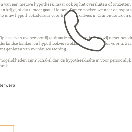
iten van een nieuwe hypotheek, maar ook bij het oversluiten of omzetten
en krijgt, of dat u meer gaat af lossen. Samen zoeken we naar de hypoth
alte is uw hypotheekadviseur voor hypotheekadvies in Cranendonck en 
p basis van uw persoonlijke situatie en wensen helpen wij u met het v
ederlandse banken en hypotheekverstrekkers, en werken dus voor u. Graa
kunt genieten van uw nieuwe woning.
mogelijkheden zijn? Schakel dan de hypotheekhalte in voor persoonlijk
sprek.
nderwerp
Bellen