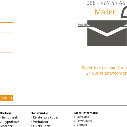
088 - 467 49 66
Mailen
Maandag t/m vrijdag
09.00 - 17.00 uur
info@horizonfinancieeladvies
Wij streven ernaar bin
24 uur te antwoorde
zenden
otheken
Uw situatie
Meer informatie
en hypotheek
> Eerste huis kopen
> Over ons
> Downloads
tenhypotheek
> Verhuizen
> Contact
 hypotheek
> Oversluiten