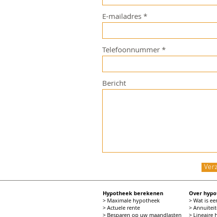
E-mailadres
Telefoonnummer
Bericht
Ver
Hypotheek berekenen
Over hyp
> Maximale hypotheek
> Wat is e
> Actuele rente
> Annuïtei
> Besparen op uw maandlasten
> Lineaire