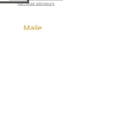
van onze adviseurs
Maile
n
info@horizonfinancieeladvie
s.nl
Wij streven ernaar binnen 24 uur te
antwoorden
Social
Media
Like, deel en