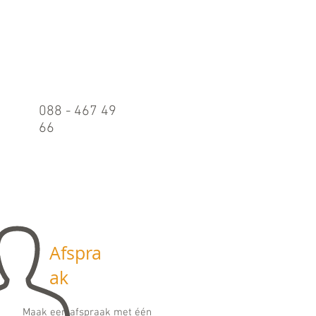
Belle
n
088 - 467 49
66
Maandag t/m
vrijdag:
09.00 - 17.00
uur
Afspra
ak
Maak een afspraak met één