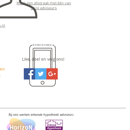
Maak een afspraak met één van
onze adviseurs
:
.nl
Social Media
Like, deel en volg ons!
nen
n