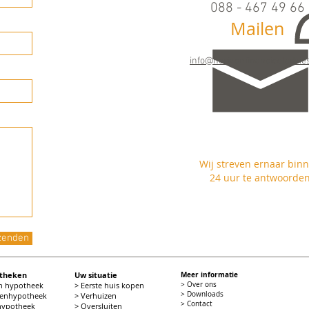
088 - 467 49 66
Mailen
Maandag t/m vrijdag
09.00 - 17.00 uur
info@horizonfinancieeladvies
Wij streven ernaar bin
24 uur te antwoorde
zenden
otheken
Uw situatie
Meer informatie
en hypotheek
> Eerste huis kopen
> Over ons
> Downloads
tenhypotheek
> Verhuizen
> Contact
 hypotheek
> Oversluiten