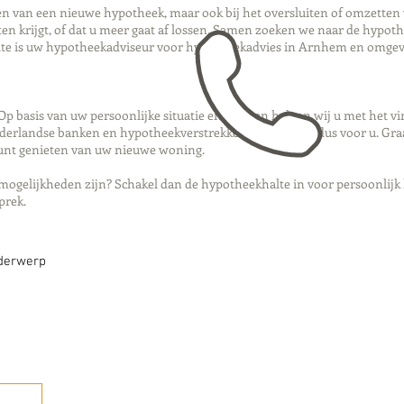
iten van een nieuwe hypotheek, maar ook bij het oversluiten of omzetten
en krijgt, of dat u meer gaat af lossen. Samen zoeken we naar de hypoth
alte is uw hypotheekadviseur voor hypotheekadvies in Arnhem en omge
p basis van uw persoonlijke situatie en wensen helpen wij u met het v
ederlandse banken en hypotheekverstrekkers, en werken dus voor u. Graa
kunt genieten van uw nieuwe woning.
mogelijkheden zijn? Schakel dan de hypotheekhalte in voor persoonlijk
sprek.
nderwerp
Bellen