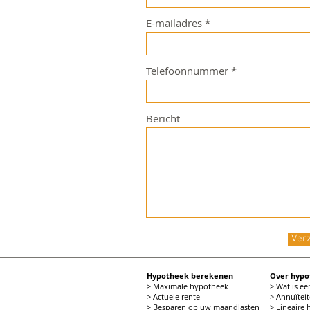
E-mailadres
Telefoonnummer
Bericht
Ver
Hypotheek berekenen
Over hyp
> Maximale hypotheek
> Wat is e
> Actuele rente
> Annuïtei
> Besparen op uw maandlasten
> Lineaire